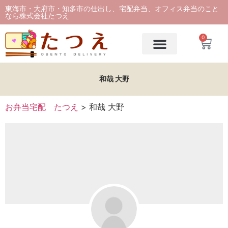
東海市・大府市・知多市の仕出し、宅配弁当、オフィス弁当のこと
なら株式会社たつえ
0
和哉 大野
お弁当宅配 たつえ
>
和哉 大野